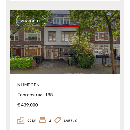
VERKOCHT
NIJMEGEN
Tooropstraat 188
€ 439.000
99 M²
3
LABEL C