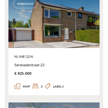
VERKOCHT
NIJMEGEN
Serenadestraat 22
€ 425.000
90 M²
3
LABEL C