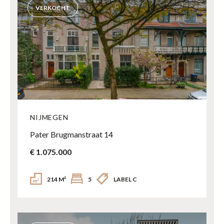
VERKOCHT
NIJMEGEN
Pater Brugmanstraat 14
€ 1.075.000
214 M²
5
LABEL C