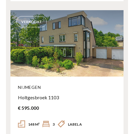
VERKOCHT
NIJMEGEN
Holtgesbroek 1103
€ 595.000
148 M²
3
LABEL A