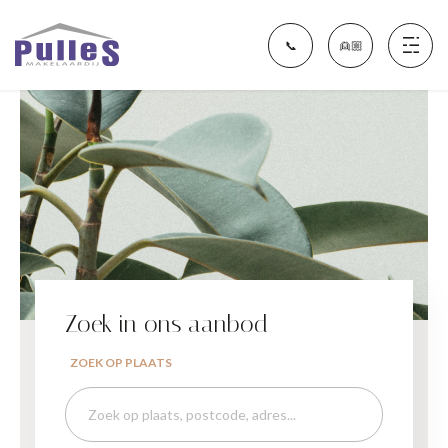
📞
👱🏼
Aanbod
Financieel Fit Nijmegen
Diensten
Zoek in ons aanbod
Over ons