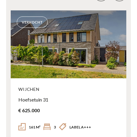
VERKOCHT
WIJCHEN
Hoefsetuin 31
€ 625.000
161 M²
3
LABEL A+++