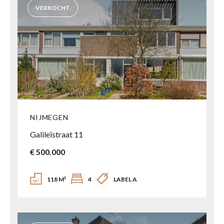
VERKOCHT
NIJMEGEN
Galileïstraat 11
€ 500.000
118 M²
4
LABEL A