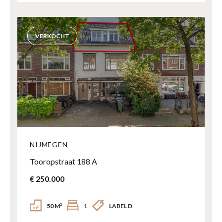
VERKOCHT
NIJMEGEN
Tooropstraat 188 A
€ 250.000
50 M²
1
LABEL D