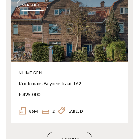
VERKOCHT
NIJMEGEN
Koolemans Beynenstraat 162
€ 425.000
86 M²
2
LABEL D
LAAD MEER