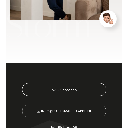
Storm
📞 024-3883338
✉️ INFO@PULLESMAKELAARDIJ.NL
Mariënburg 98