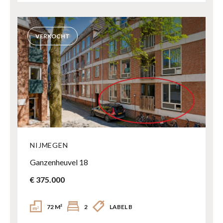
VERKOCHT
NIJMEGEN
Ganzenheuvel 18
€ 375.000
72 M²
2
LABEL B