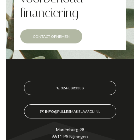
financiering
CONTACT OPNEMEN
📞 024-3883338
✉️ INFO@PULLESMAKELAARDIJ.NL
Mariënburg 98
6511 PS Nijmegen