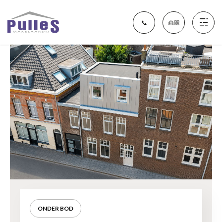
📞
👱🏼
Aanbod
Financieel Fit Nijmegen
Diensten
Over ons
ONDER BOD