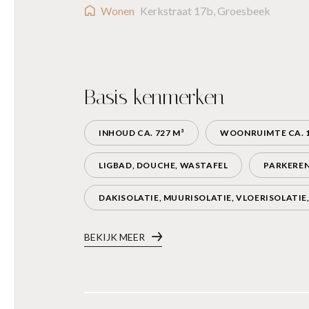
Wonen
Kerkstraat 17b, Groesbeek
Basis kenmerken
INHOUD CA. 727 M³
WOONRUIMTE CA. 1
LIGBAD, DOUCHE, WASTAFEL
PARKEREN
DAKISOLATIE, MUURISOLATIE, VLOERISOLATIE,
BEKIJK MEER