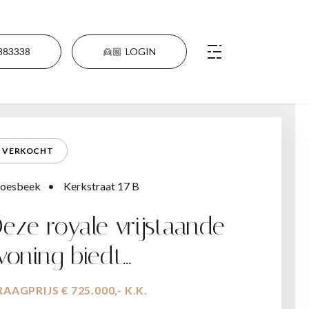
883338
👱🏼
LOGIN
VERKOCHT
oesbeek
Kerkstraat 17 B
eze royale vrijstaande
oning biedt…
AAGPRIJS € 725.000,- K.K.