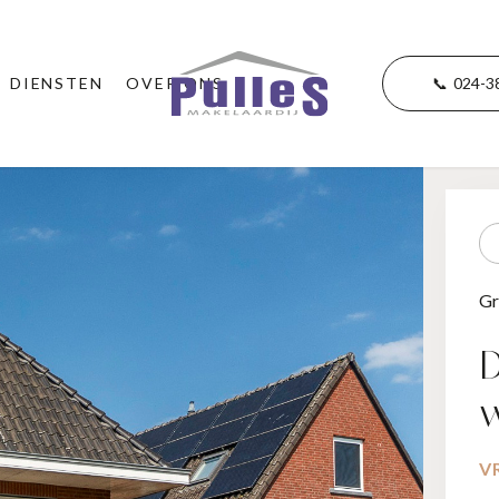
DIENSTEN
OVER ONS
📞
024-3
Gr
D
w
VR