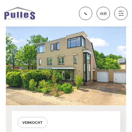
📞
👱🏼
Aanbod
Financieel Fit Nijmegen
Diensten
Over ons
VERKOCHT