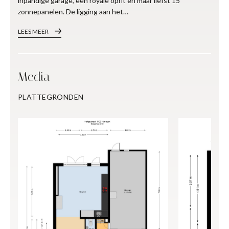
inpandige garage, een royale oprit en maar liefst 15
zonnepanelen. De ligging aan het…
LEES MEER
Media
PLATTEGRONDEN