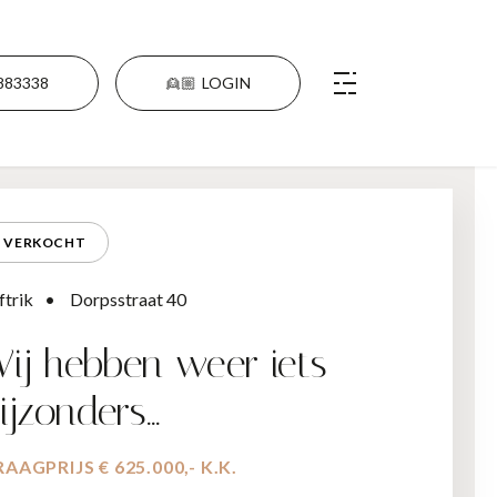
883338
👱🏼
LOGIN
VERKOCHT
ftrik
Dorpsstraat 40
ij hebben weer iets
ijzonders…
AAGPRIJS € 625.000,- K.K.