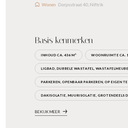
Wonen
Dorpsstraat 40, Niftrik
Basis kenmerken
INHOUD CA. 436 M³
WOONRUIMTE CA. 1
LIGBAD, DUBBELE WASTAFEL, WASTAFELMEUB
PARKEREN, OPENBAAR PARKEREN, OP EIGEN TE
DAKISOLATIE, MUURISOLATIE, GROTENDEELS D
BEKIJK MEER