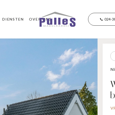
DIENSTEN
OVER ONS
📞
024-3
Ni
W
b
VR