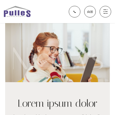
📞
👱🏼
Aanbod
Nieuws
Financieel Fit Nijmegen
Diensten
Over ons
Lorem ipsum dolor