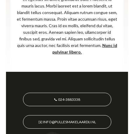
mauris lacus. Morbi laoreet est a lorem blandit, ut
blandit tellus consequat. Aliquam rutrum congue sem,
et fermentum massa. Proin vitae accumsan risus, eget
viverra mauris. Cras id ex mollis, eleifend dui vitae,
suscipit eros. Aenean sapien leo, ullamcorper id
finibus sed, gravida vel mi. Aliquam sollicitudin tellus
quis urna auctor, nec facilisis erat fermentum.
Nunc id
pulvinar libero.
📞 024-3883338
✉️ INFO@PULLESMAKELAARDIJ.NL