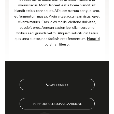
mauris lacus. Morbi laoreet est a lorem blandit, ut
blandit tellus consequat. Aliquam rutrum congue sem,
et fermentum massa. Proin vitae accumsan risus, eget
viverra mauris. Cras id ex mollis, eleifend dui vitae,
suscipit eros. Aenean sapien leo, ullamcorper id
finibus sed, gravida vel mi. Aliquam sollicitudin tellus
quis urna auctor, nec facilisis erat fermentum.
Nunc id
pulvinar libero.
📞 024-3883338
✉️ INFO@PULLESMAKELAARDIJ.NL