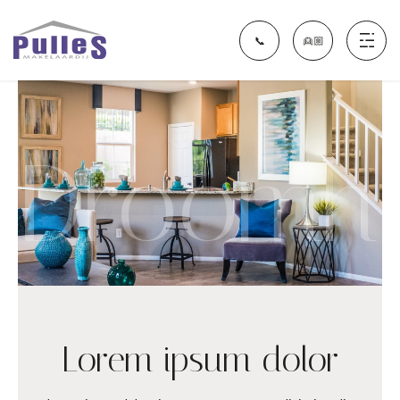
📞
👱🏼
Aanbod
Droomhu
Financieel Fit Nijmegen
Diensten
Over ons
Lorem ipsum dolor